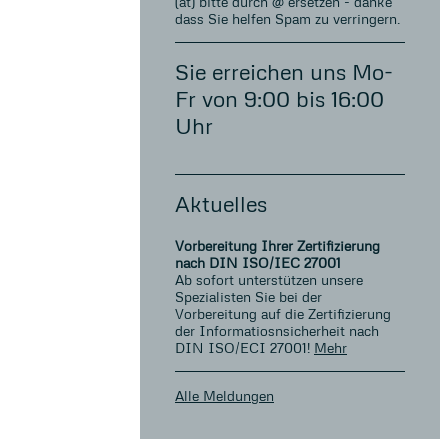
(ät) bitte durch @ ersetzen - danke
dass Sie helfen Spam zu verringern.
Sie erreichen uns Mo-
Fr von 9:00 bis 16:00
Uhr
Aktuelles
Vorbereitung Ihrer Zertifizierung
nach DIN ISO/IEC 27001
Ab sofort unterstützen unsere
Spezialisten Sie bei der
Vorbereitung auf die Zertifizierung
der Informatiosnsicherheit nach
DIN ISO/ECI 27001!
Mehr
Alle Meldungen