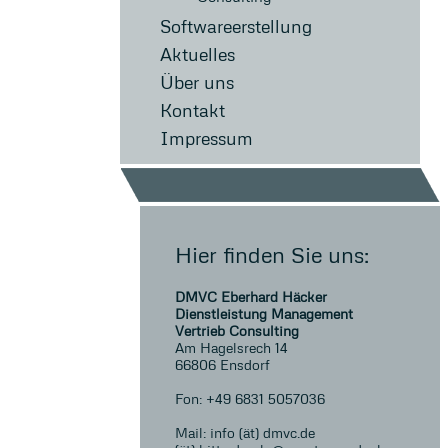
Softwareerstellung
Aktuelles
Über uns
Kontakt
Impressum
Hier finden Sie uns:
DMVC Eberhard Häcker
Dienstleistung Management
Vertrieb Consulting
Am Hagelsrech 14
66806 Ensdorf
Fon: +49 6831 5057036
Mail: info (ät) dmvc.de